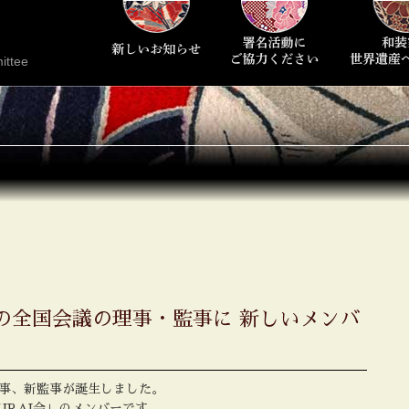
ittee
の全国会議の理事・監事に 新しいメンバ
理事、新監事が誕生しました。
URAI会」のメンバーです。