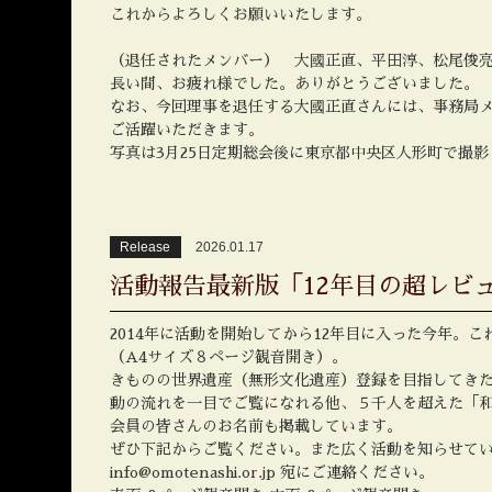
これからよろしくお願いいたします。
（退任されたメンバー） 大國正直、平田淳、松尾俊
長い間、お疲れ様でした。ありがとうございました。
なお、今回理事を退任する大國正直さんには、事務局
ご活躍いただきます。
写真は3月25日定期総会後に東京都中央区人形町で撮影
Release
2026.01.17
活動報告最新版「12年目の超レビ
2014年に活動を開始してから12年目に入った今年。
（A4サイズ８ページ観音開き）。
きものの世界遺産（無形文化遺産）登録を目指してきた
動の流れを一目でご覧になれる他、５千人を超えた「
会員の皆さんのお名前も掲載しています。
ぜひ下記からご覧ください。また広く活動を知らせて
info@omotenashi.or.jp 宛にご連絡ください。