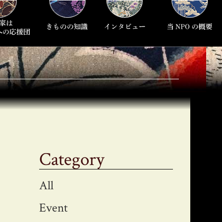
Category
All
Event