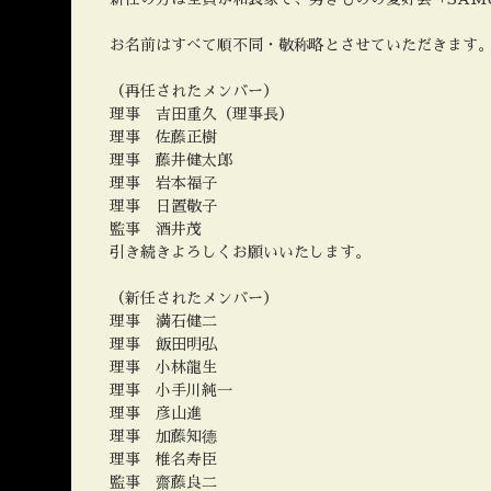
お名前はすべて順不同・敬称略とさせていただきます
（再任されたメンバー）
理事 吉田重久（理事長）
理事 佐藤正樹
理事 藤井健太郎
理事 岩本福子
理事 日置敬子
監事 酒井茂
引き続きよろしくお願いいたします。
（新任されたメンバー）
理事 満石健二
理事 飯田明弘
理事 小林龍生
理事 小手川純一
理事 彦山進
理事 加藤知德
理事 椎名寿臣
監事 齋藤良二