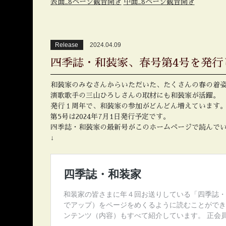
表面_8ページ観音開き
中面_8ページ観音開き
Release
2024.04.09
四季誌・和装家、春号第4号を発行
和装家のみなさんからいただいた、たくさんの春の着
演歌歌手の三山ひろしさんの取材にも和装家が活躍。
発行１周年で、和装家の参加がどんどん増えています
第5号は2024年7月1日発行予定です。
四季誌・和装家の最新号がこのホームページで読んで
↓