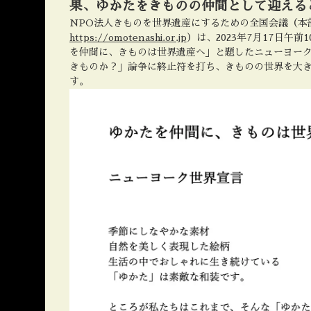
果、ゆかたをきものの仲間として迎える
NPO法人きものを世界遺産にするための全国会議（本
https://omotenashi.or.jp
）は、2023年7月17日午
を仲間に、きものは世界遺産へ」と題したニューヨー
きものか？」論争に終止符を打ち、きものの世界を大
す。